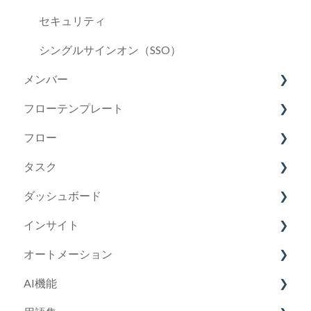
セキュリティ
シングルサインオン（SSO）
メンバー
フローテンプレート
メンバーについて
フロー
メンバー：権限
フローテンプレートについて
タスク
メンバー：登録・編集
フローテンプレート：作成
フローについて
ダッシュボード
フローテンプレート：編集
フロー：開始
タスク：マイタスク
インサイト
フローテンプレート：期間設定
フロー：編集・完了
タスク：追加・編集
ダッシュボード：工数レポート
オートメーション
フローテンプレート：ビュー
フロー：ビュー
タスク：設定
インサイトについて
AI機能
フロー：その他
タスク：担当者引継ぎ
オートメーションについて