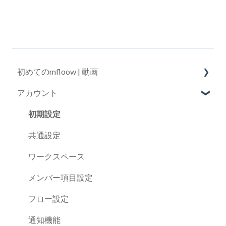
初めてのmfloow | 動画
アカウント
アカウント
メンバー
初期設定
フローテンプレート
共通設定
フロー
ワークスペース
マイタスク
メンバー項目設定
ダッシュボード
フロー設定
通知機能